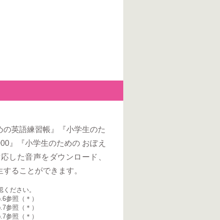
めの英語練習帳』『小学生のた
000』『小学生のための おぼえ
対応した音声をダウンロード、
生することができます。
認ください。
.6参照（＊）
.7参照（＊）
.7参照（＊）