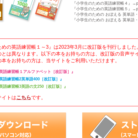
『小学生のための英語練習帳４』→p
『小学生のための英語練習帳５』→p
『小学生のための おぼえる 英単語・熟
『小学生のための おぼえる 英単語・
めの英語練習帳１～3』は2023年3月に改訂版を刊行しまし
のとは異なります。以下の本をお持ちの方は、改訂版の音声サ
の本をお持ちの方は、当サイトをご利用いただけます。
英語練習帳１アルファベット［改訂版］』
英語練習帳2英単語400［改訂版］』
英語練習帳3英語の文250［改訂版］』
サイトは
こちら
です。