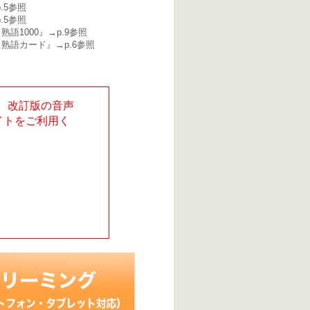
.5参照
.5参照
語1000』→p.9参照
熟語カード』→p.6参照
た。改訂版の音声
イトをご利用く